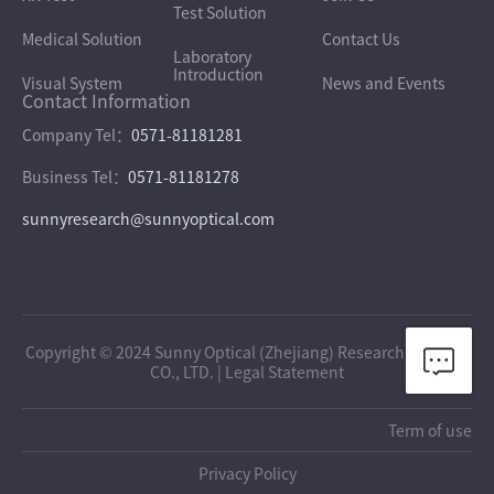
Test Solution
Medical Solution
Contact Us
Laboratory
Introduction
Visual System
News and Events
Contact Information
Company Tel：
0571-81181281
Business Tel：
0571-81181278
sunnyresearch@sunnyoptical.com
Copyright © 2024 Sunny Optical (Zhejiang)
Research
Institute
CO., LTD. |
Legal Statement
Term of use
Privacy Policy