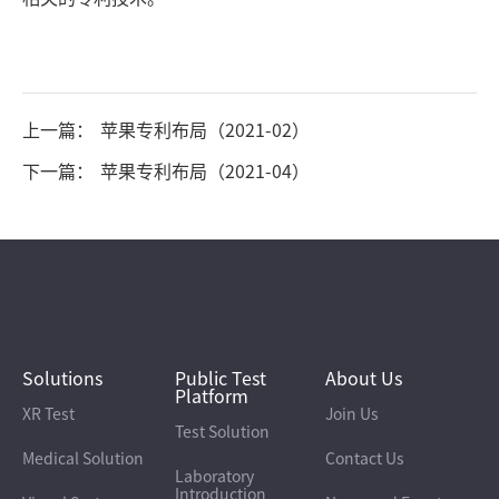
上一篇：
苹果专利布局（2021-02）
下一篇：
苹果专利布局（2021-04）
Solutions
Public Test
About Us
Platform
XR Test
Join Us
Test Solution
Medical Solution
Contact Us
Laboratory
Introduction